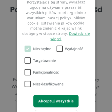
Korzystając z tej strony, wyrażasz
Poznaj bezpłatne możliwości
zgodę na używanie przez nas
wszystkich plików cookie zgodnie z
Cloudflare
warunkami naszej polityki plików
cookie. Ustawienia plików cookie
można zmienić klikając w link
dostępny w stopce strony.
Dowiedz się
więcej
Niezbędne
Wydajność
Targetowanie
Global Content Delivery Network
Funkcjonalność
Pozwala na umieszczenie fragmentów Twojej strony
Niesklasyfikowane
WWW w wielu różnych data center Cloudflare. Dzięki
temu użytkownik chcący odwiedzić Twoją witrynę,
łączy się z geograficznie najbliższym centrum, co
Akceptuj wszystkie
znacznie skraca czas wczytywania strony.