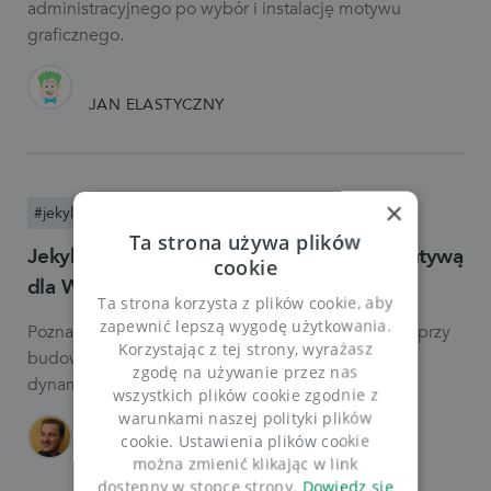
administracyjnego po wybór i instalację motywu
graficznego.
JAN ELASTYCZNY
×
#jekyll
#generator stron
Ta strona używa plików
Jekyll, generator stron statycznych, alternatywą
cookie
dla WordPressa
Ta strona korzysta z plików cookie, aby
zapewnić lepszą wygodę użytkowania.
Poznaj Jekylla, będącego świetnym rozwiązaniem przy
Korzystając z tej strony, wyrażasz
budowie stron niezawierających zbyt wielu
zgodę na używanie przez nas
dynamicznych elementów.
wszystkich plików cookie zgodnie z
warunkami naszej polityki plików
cookie. Ustawienia plików cookie
TOMASZ PRIMKE
można zmienić klikając w link
dostępny w stopce strony.
Dowiedz się