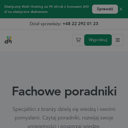
Elastyczny Web Hosting za 99 zł/rok z bonusem 200
Sprawdź
zł na elastyczne skalowanie
Dział sprzedaży:
+48 22 292 01 23
Wypróbuj
Sprawdź Elastyczny Web Hosting 2.0 przez 14 dni za darmo
Fachowe poradniki
Specjaliści z branży dzielą się wiedzą i swoimi
pomysłami. Czytaj poradniki, rozwijaj swoje
umiejętności i poszerzaj wiedzę.